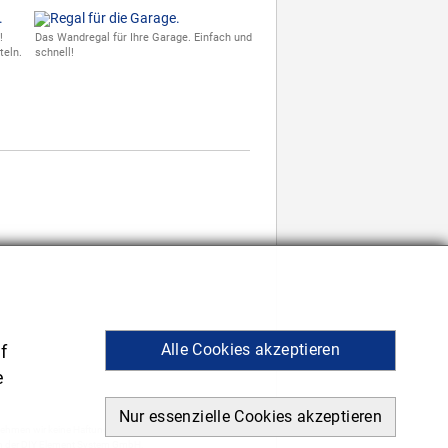
!
Das Wandregal für Ihre Garage. Einfach und
teln.
schnell!
Alle Cookies akzeptieren
f
e
Nur essenzielle Cookies akzeptieren
nehmen wir keine Haftung.
n der DIY Element System GmbH.