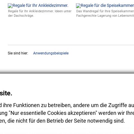
Regale für Ihr Ankleidezimmer. Ideen unter
Das Wandregal für Ihre Speisekammer
der Dachschräge.
Fachgerechte Lagerung von Lebensmit
Sie sind hier:
Anwendungsbeispiele
ite.
d ihre Funktionen zu betreiben, andere um die Zugriffe au
ng "Nur essentielle Cookies akzeptieren" werden wir Ihr
, die nicht für den Betrieb der Seite notwendig sind.
verbindlich. Technische Änderungen und Irrtümer sind vorbehalten, für Schreib- und Druckfehler Über
ind technisch bedingt. Garantiebedingungen gemäß der geltenden Allgemeinen Geschäftsbedingunge