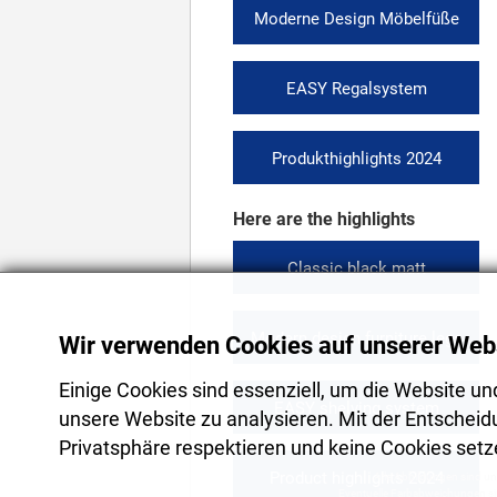
Moderne Design Möbelfüße
EASY Regalsystem
Produkthighlights 2024
Here are the highlights
Classic black matt
Modern design furniture legs
Wir verwenden Cookies auf unserer Webs
Einige Cookies sind essenziell, um die Website un
EASY shelving system
unsere Website zu analysieren. Mit der Entscheidu
Privatsphäre respektieren und keine Cookies setzen
Product highlights 2024
Alle Abbildungen sind un
Eventuelle Farbabweichungen s