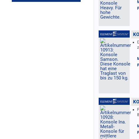
M
P
KO
D
z
M
P
KO
F
B
M
P