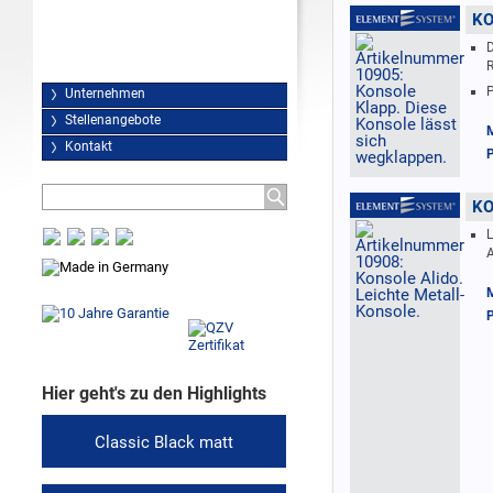
KO
D
P
Unternehmen
Stellenangebote
M
Kontakt
P
KO
L
M
P
Hier geht's zu den Highlights
Classic Black matt