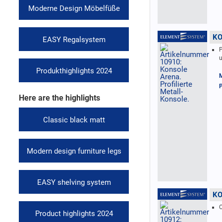
Moderne Design Möbelfüße
KO
EASY Regalsystem
P
u
Produkthighlights 2024
M
P
Here are the highlights
Classic black matt
Modern design furniture legs
EASY shelving system
KO
O
Product highlights 2024