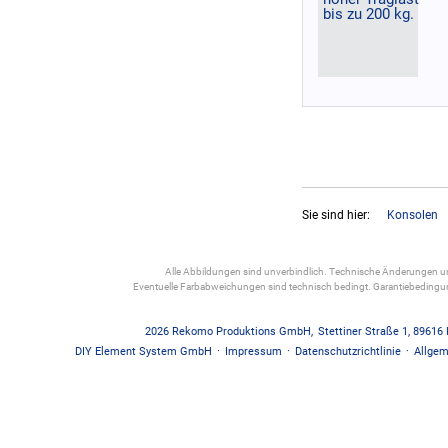
Sie sind hier:
Konsolen
Alle Abbildungen sind unverbindlich. Technische Änderungen und
Eventuelle Farbabweichungen sind technisch bedingt. Garantiebedin
2026
Rekomo Produktions GmbH
,
Stettiner Straße 1
,
89616
DIY Element System GmbH
·
Impressum
·
Datenschutzrichtlinie
·
Allgem