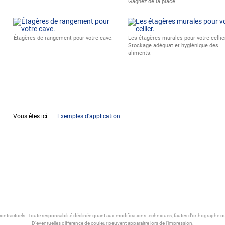
Gagnez de la place.
Étagères de rangement pour votre cave.
Les étagères murales pour votre cellie
Stockage adéquat et hygiénique des
aliments.
Vous êtes ici:
Exemples d'application
ontractuels. Toute responsabilité déclinée quant aux modifications techniques, fautes d’orthographe ou
D’eventuelles difference de couleur peuvent apparaitre lors de l’impression.