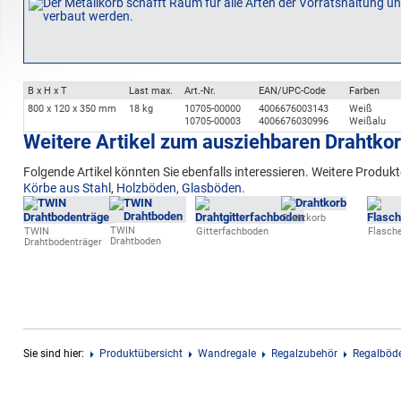
B x H x T
Last max.
Art.-Nr.
EAN/UPC-Code
Farben
800 x 120 x 350 mm
18 kg
10705-00000
4006676003143
Weiß
10705-00003
4006676030996
Weißalu
Weitere Artikel zum ausziehbaren Drahtko
Folgende Artikel könnten Sie ebenfalls interessieren. Weitere Produk
Körbe aus Stahl
,
Holzböden
,
Glasböden
.
Drahtkorb
TWIN
TWIN
Gitterfachboden
Flasch
Drahtboden
Drahtbodenträger
Sie sind hier:
Produktübersicht
Wandregale
Regalzubehör
Regalböde