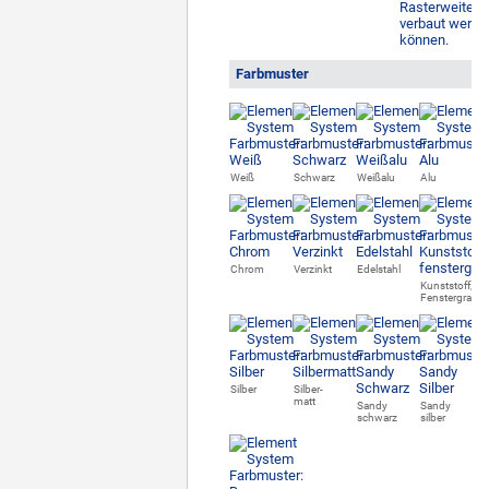
Farbmuster
Weiß
Schwarz
Weißalu
Alu
Chrom
Verzinkt
Edelstahl
Kunststoff,
Fenstergrau
Silber
Silber-
matt
Sandy
Sandy
schwarz
silber