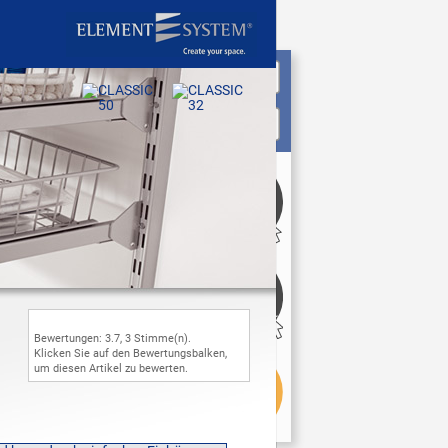
Bewertungen:
3.7
,
3
Stimme(n).
Klicken Sie auf den Bewertungsbalken,
um diesen Artikel zu bewerten.