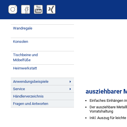
Wandregale
Konsolen
Tischbeine und
Möbelfüße
Heimwerkstatt
Anwendungsbeispiele
Service
ausziehbarer M
Händlerverzeichnis
Einfaches Einhängen in
Fragen und Antworten
Der ausziehbare Metallk
Vorratshaltung
Unternehmen
Inkl. Auszug für leichte
Stellenangebote
Kontakt