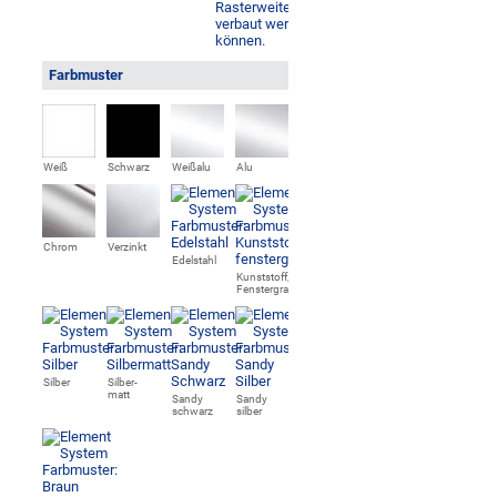
Farbmuster
Weiß
Schwarz
Weißalu
Alu
Chrom
Verzinkt
Edelstahl
Kunststoff,
Fenstergrau
Silber
Silber-
matt
Sandy
Sandy
schwarz
silber