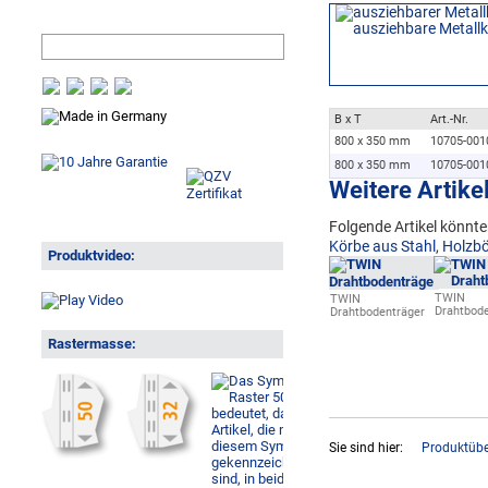
B x T
Art.-Nr.
800 x 350 mm
10705-001
800 x 350 mm
10705-001
Weitere Artike
Folgende Artikel könnte
Körbe aus Stahl
,
Holzb
Produktvideo:
TWIN
TWIN
Drahtbod
Drahtbodenträger
Rastermasse:
Sie sind hier:
Produktübe