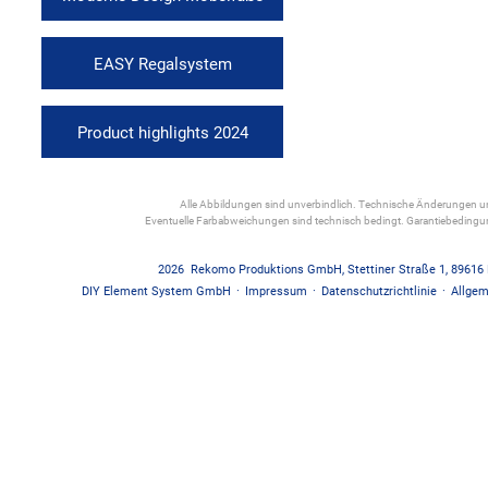
EASY Regalsystem
Product highlights 2024
Alle Abbildungen sind unverbindlich. Technische Änderungen und
Eventuelle Farbabweichungen sind technisch bedingt. Garantiebedin
2026
Rekomo Produktions GmbH
,
Stettiner Straße 1
,
89616
DIY Element System GmbH
·
Impressum
·
Datenschutzrichtlinie
·
Allgem