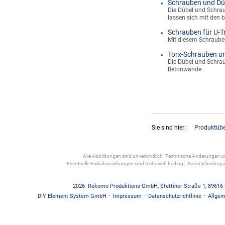
Schrauben und Dü
Die Dübel und Schra
lassen sich mit den 
Schrauben für U-T
Mit diesem Schrauben
Torx-Schrauben u
Die Dübel und Schra
Betonwände.
Sie sind hier:
Produktübe
Alle Abbildungen sind unverbindlich. Technische Änderungen und
Eventuelle Farbabweichungen sind technisch bedingt. Garantiebedin
2026
Rekomo Produktions GmbH
,
Stettiner Straße 1
,
89616
DIY Element System GmbH
·
Impressum
·
Datenschutzrichtlinie
·
Allgem