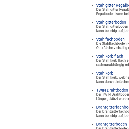
Stahlgitter Regal
Der Stahlgitter Regal
Regalboden kann beli
Stahlgitterboden
Der Stahlgitterboden 
kann beliebig auf je
Stahlfachboden
Die Stahlfachböden k
Oberfläche vielseitig 
Stahlkorb flach
Der Stahlkorb flach 
rasterunabhängig mi
Stahlkorb
Der Stahlkorb, welche
kann durch einfache
TWIN Drahtboden
Der TWIN Drahtboden 
Länge gekürzt werden
Drahtgitterfachb
Der Drahtgitterfachb
kann beliebig auf je
Drahtgitterboden
Der Drahtgitterboden