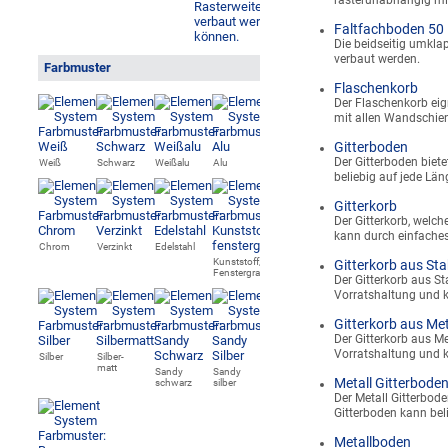
rasterunabhängig mi
Faltfachboden 50
Die beidseitig umkla
verbaut werden.
Farbmuster
Flaschenkorb
Der Flaschenkorb ei
mit allen Wandschie
Gitterboden
Der Gitterboden biet
Weiß
Schwarz
Weißalu
Alu
beliebig auf jede Lä
Gitterkorb
Der Gitterkorb, welch
kann durch einfache
Chrom
Verzinkt
Edelstahl
Kunststoff,
Gitterkorb aus Sta
Fenstergrau
Der Gitterkorb aus Sta
Vorratshaltung und 
Gitterkorb aus Met
Der Gitterkorb aus Met
Vorratshaltung und 
Silber
Silber-
matt
Sandy
Sandy
Metall Gitterbode
schwarz
silber
Der Metall Gitterbode
Gitterboden kann bel
Metallboden