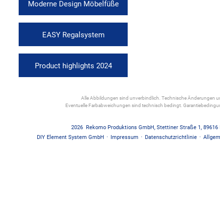
Moderne Design Möbelfüße
EASY Regalsystem
Product highlights 2024
Alle Abbildungen sind unverbindlich. Technische Änderungen und
Eventuelle Farbabweichungen sind technisch bedingt. Garantiebedin
2026
Rekomo Produktions GmbH
,
Stettiner Straße 1
,
89616
DIY Element System GmbH
·
Impressum
·
Datenschutzrichtlinie
·
Allgem