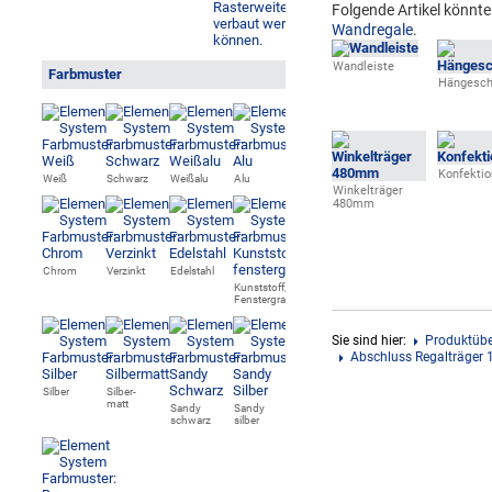
Folgende Artikel könnte
Wandregale
.
Wandleiste
Farbmuster
Hängesch
Konfektio
Weiß
Schwarz
Weißalu
Alu
Winkelträger
480mm
Chrom
Verzinkt
Edelstahl
Kunststoff,
Fenstergrau
Sie sind hier:
Produktübe
Abschluss Regalträge
Silber
Silber-
matt
Sandy
Sandy
schwarz
silber