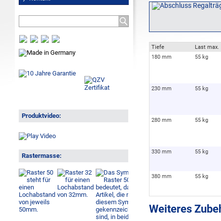
Tiefe
Last max.
180 mm
55 kg
230 mm
55 kg
Produktvideo:
280 mm
55 kg
330 mm
55 kg
Rastermasse:
380 mm
55 kg
Weiteres Zubeh