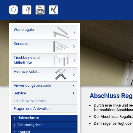
Wandregale
Konsolen
Tischbeine und
Möbelfüße
Heimwerkstatt
Anwendungsbeispiele
Service
Abschluss Reg
Händlerverzeichnis
Durch eine linke und r
Fragen und Antworten
formschöner Abschluss 
Der Abschluss Regalträ
Unternehmen
Der Träger verfügt übe
Stellenangebote
Kontakt