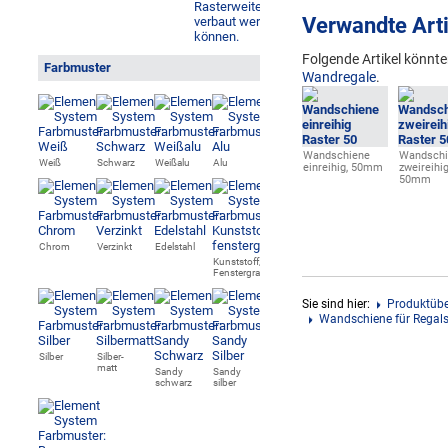
Verwandte Arti
Folgende Artikel könnten
Farbmuster
Wandregale
.
Wandschiene
Wandschi
Weiß
Schwarz
Weißalu
Alu
einreihig, 50mm
zweireihig
50mm
Chrom
Verzinkt
Edelstahl
Kunststoff,
Fenstergrau
Sie sind hier:
Produktübe
Wandschiene für Regals
Silber
Silber-
matt
Sandy
Sandy
schwarz
silber