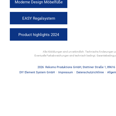
Moderne Design Möbelfüße
EASY Regalsystem
Product highlights 2024
Alle Abbildungen sind unverbindlich. Technische Änderungen und
Eventuelle Farbabweichungen sind technisch bedingt. Garantiebedin
2026
Rekomo Produktions GmbH
,
Stettiner Straße 1
,
89616
DIY Element System GmbH
·
Impressum
·
Datenschutzrichtlinie
·
Allgem