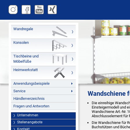
Wandregale
Konsolen
Tischbeine und
Möbelfüße
Heimwerkstatt
Anwendungsbeispiele
Service
Wandschiene f
Händlerverzeichnis
Die einreihige Wandsch
Fragen und Antworten
Einsteigermodell und ei
Wandschiene Art.-Nr. 1
Unternehmen
Abschlusselement für 
Stellenangebote
Die Wandschiene für Re
Buchstützen und Bücher
Kontakt