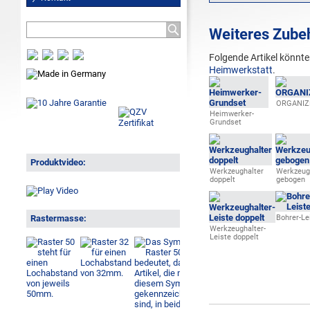
Weiteres Zube
Folgende Artikel könnte
Heimwerkstatt
.
ORGANIZ
Heimwerker-
Grundset
Produktvideo:
Werkzeughalter
Werkzeug
doppelt
gebogen
Rastermasse:
Bohrer-Le
Werkzeughalter-
Leiste doppelt