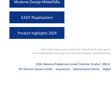
Moderne Design Möbelfüße
EASY Regalsystem
Product highlights 2024
Alle Abbildungen sind unverbindlich. Technische Änderungen und
Eventuelle Farbabweichungen sind technisch bedingt. Garantiebedin
2026
Rekomo Produktions GmbH
,
Stettiner Straße 1
,
89616
DIY Element System GmbH
·
Impressum
·
Datenschutzrichtlinie
·
Allgem