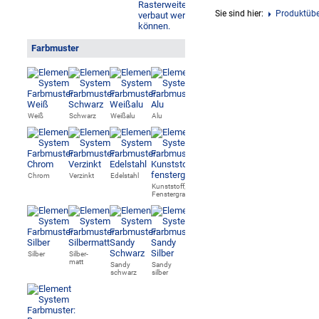
Sie sind hier:
Produktübe
Farbmuster
Weiß
Schwarz
Weißalu
Alu
Chrom
Verzinkt
Edelstahl
Kunststoff,
Fenstergrau
Silber
Silber-
matt
Sandy
Sandy
schwarz
silber