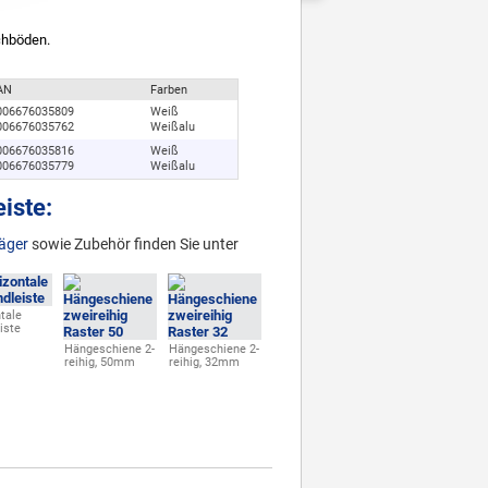
chböden.
AN
Farben
006676035809
Weiß
006676035762
Weißalu
006676035816
Weiß
006676035779
Weißalu
iste:
äger
sowie Zubehör finden Sie unter
tale
iste
Hängeschiene 2-
Hängeschiene 2-
reihig, 50mm
reihig, 32mm