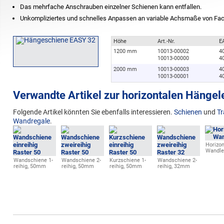
Das mehrfache Anschrauben einzelner Schienen kann entfallen.
Unkompliziertes und schnelles Anpassen an variable Achsmaße von Fa
Höhe
Art.-Nr.
E
1200 mm
10013-00002
4
10013-00000
4
2000 mm
10013-00003
4
10013-00001
4
Verwandte Artikel zur horizontalen Hängele
Folgende Artikel könnten Sie ebenfalls interessieren.
Schienen
und
Tr
Wandregale
.
Horizon
Wandle
Wandschiene 1-
Wandschiene 2-
Kurzschiene 1-
Wandschiene 2-
reihig, 50mm
reihig, 50mm
reihig, 50mm
reihig, 32mm