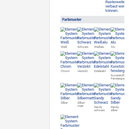
Farbmuster
Weiß
Schwarz
Weißalu
Alu
Chrom
Verzinkt
Edelstahl
Kunststoff,
Fenstergrau
Silber
Silber-
matt
Sandy
Sandy
schwarz
silber