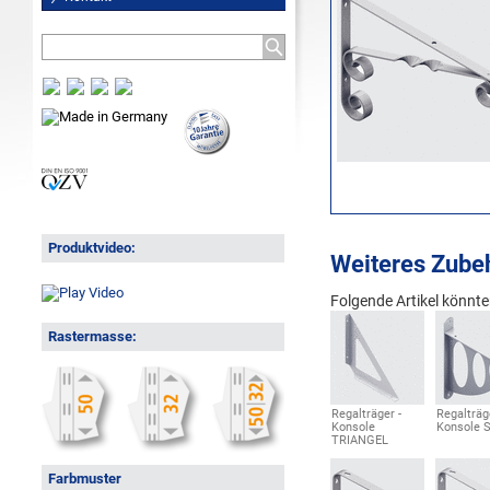
Produktvideo:
Weiteres Zube
Folgende Artikel könnten
Rastermasse:
Regalträger -
Regalträg
Konsole
Konsole 
TRIANGEL
Farbmuster