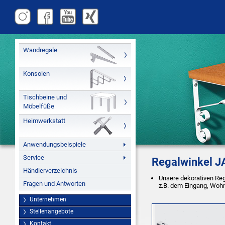
Wandregale
Konsolen
Tischbeine und
Möbelfüße
Heimwerkstatt
Anwendungsbeispiele
Service
Regalwinkel 
Händlerverzeichnis
Unsere dekorativen Re
Fragen und Antworten
z.B. dem Eingang, Wohn
Unternehmen
Stellenangebote
Kontakt