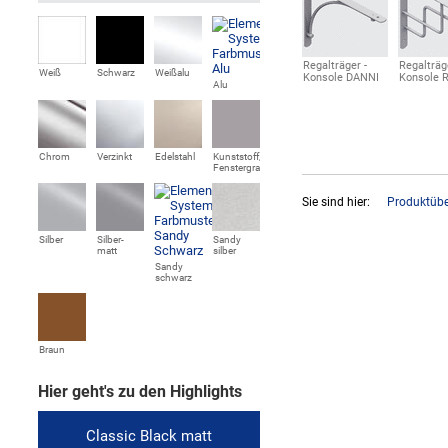
Regalträger -
Regalträg
Weiß
Schwarz
Weißalu
Konsole DANNI
Konsole 
Alu
Chrom
Verzinkt
Edelstahl
Kunststoff,
Fenstergrau
Sie sind hier:
Produktübe
Silber
Silber-
Sandy
matt
silber
Sandy
schwarz
Braun
Hier geht's zu den Highlights
Classic Black matt