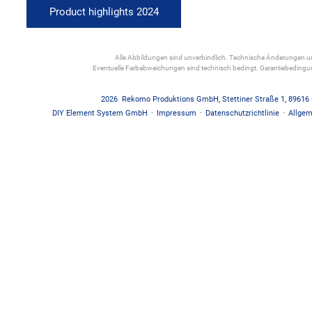
Product highlights 2024
Alle Abbildungen sind unverbindlich. Technische Änderungen und
Eventuelle Farbabweichungen sind technisch bedingt. Garantiebedin
2026
Rekomo Produktions GmbH
,
Stettiner Straße 1
,
89616
DIY Element System GmbH
·
Impressum
·
Datenschutzrichtlinie
·
Allgem