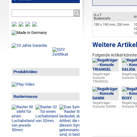
H x T
Ar
Bodentiefe
190 x 190 mm, 250 mm
1
1
1
Weitere Artike
Folgende Artikel könnten
Produktvideo:
Regalträger -
Regalträg
Konsole
Konsole 
TRIANGEL
Rastermasse:
Regalträger -
Regalträg
Konsole DANNI
Konsole 