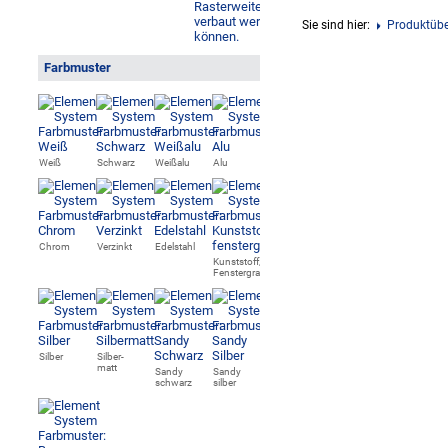
Sie sind hier:
Produktübe
Farbmuster
Weiß
Schwarz
Weißalu
Alu
Chrom
Verzinkt
Edelstahl
Kunststoff,
Fenstergrau
Silber
Silber-
matt
Sandy
Sandy
schwarz
silber