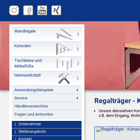
Wandregale
Konsolen
Tischbeine und
Möbelfüße
Heimwerkstatt
Anwendungsbeispiele
Service
Regalträger -
Händlerverzeichnis
Unsere dekorativen Ko
Fragen und Antworten
z.B. dem Eingang, Wohn
Unternehmen
Stellenangebote
Kontakt