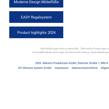
Moderne Design Möbelfüße
EASY Regalsystem
Product highlights 2024
Alle Abbildungen sind unverbindlich. Technische Änderungen und
Eventuelle Farbabweichungen sind technisch bedingt. Garantiebedin
2026
Rekomo Produktions GmbH
,
Stettiner Straße 1
,
89616
DIY Element System GmbH
·
Impressum
·
Datenschutzrichtlinie
·
Allgem