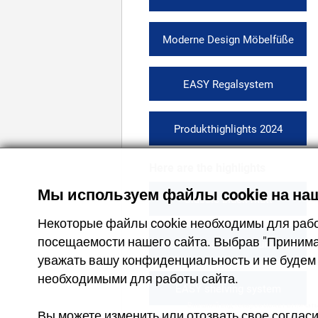
Moderne Design Möbelfüße
EASY Regalsystem
Produkthighlights 2024
Here are the highlights
Мы используем файлы cookie на наш
Classic black matt
Некоторые файлы cookie необходимы для работ
посещаемости нашего сайта. Выбрав "Принима
Modern design furniture legs
уважать вашу конфиденциальность и не будем 
необходимыми для работы сайта.
EASY shelving system
Внешний вид товаров может отличатьс
Вы можете изменить или отозвать свое согласи