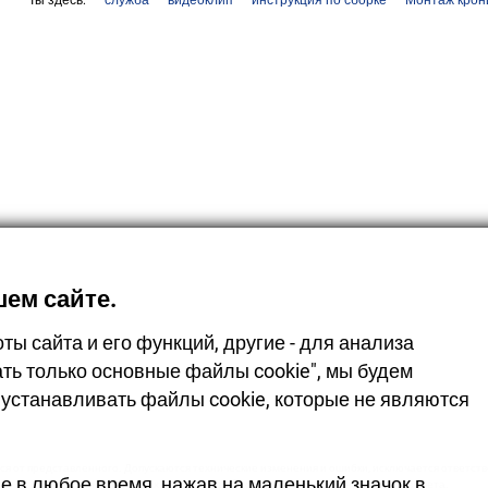
Ты здесь:
служба
видеоклип
инструкция по сборке
Монтаж крон
ем сайте.
ы сайта и его функций, другие - для анализа
ть только основные файлы cookie", мы будем
устанавливать файлы cookie, которые не являются
я от представленного. Допускаются технические изменения и ошибки, исключается ответствен
е в любое время, нажав на маленький значок в
Из-за технологических особенностей допускаются изменения оттенков цвета.