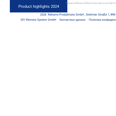
Гарантийные обязательства в соответс
Product highlights 2024
2026
Rekomo Produktions GmbH
,
Stettiner Straße 1
,
896
DIY Element System GmbH
·
Контактные данные
·
Политика конфиден