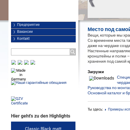
Предприятие
Место под само
Вакансии
Вещи, которые мы хран
Kontakt
Со временем места та
даже на чердаке созд
Настенные направляю
кронштейны и полки –
хранения под самой 
Загрузки
Специ
чердак
Руководства по монта
Основной каталог и б
Ты здесь:
Примеры исп
Hier geht's zu den Highlights
Classic Black matt