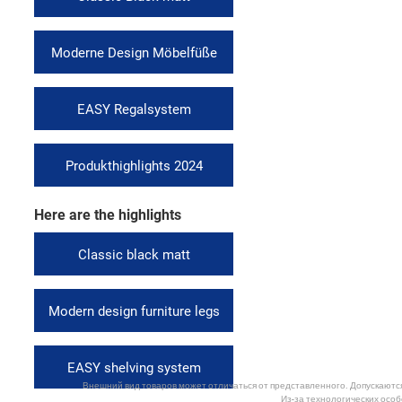
Moderne Design Möbelfüße
EASY Regalsystem
Produkthighlights 2024
Here are the highlights
Classic black matt
Modern design furniture legs
EASY shelving system
Внешний вид товаров может отличаться от представленного. Допускаются 
Из-за технологических особ