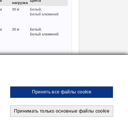
а
Цвета
нагрузка
м
30 кг
Белый;
Белый алюминий
м
30 кг
Белый;
Белый алюминий
Принять все файлы cookie
Принимать только основные файлы cookie
ность за ошибки и опечатки в тексте.
mbH.