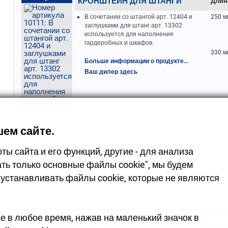
КРОНШТЕЙН ДЛЯ ШТАНГИ
Длин
В сочетании со штангой арт. 12404 и
250 м
заглушками для штанг арт. 13302
используется для наполнения
гардеробных и шкафов.
330 м
Больше информации о продукте...
Ваш дилер здесь
ем сайте.
ы сайта и его функций, другие - для анализа
ть только основные файлы cookie", мы будем
устанавливать файлы cookie, которые не являются
Ты здесь:
Настенные системы
Подвесные системы Easy
я от представленного. Допускаются технические изменения и ошибки, исключается ответствен
е в любое время, нажав на маленький значок в
Из-за технологических особенностей допускаются изменения оттенков цвета.
антийные обязательства в соответствии с общими положениями фирмы DIY Element System G