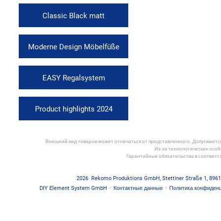
Classic Black matt
Moderne Design Möbelfüße
EASY Regalsystem
Product highlights 2024
Внешний вид товаров может отличаться от представленного. Допускаются 
Из-за технологических особ
Гарантийные обязательства в соответс
2026
Rekomo Produktions GmbH
,
Stettiner Straße 1
,
8961
DIY Element System GmbH
·
Контактные данные
·
Политика конфиден