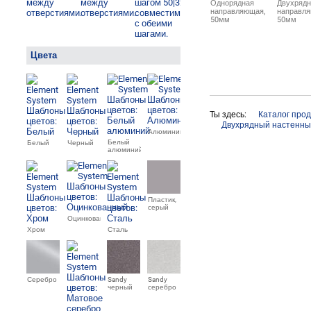
Однорядная
Двухрядн
направляющая,
направля
50мм
50мм
Цвета
Ты здесь:
Каталог про
Двухрядный настенны
Алюминий
Белый
Белый
Черный
алюминий
Пластик,
серый
Оцинкованный
Хром
Сталь
Серебро
Sandy
Sandy
черный
серебро