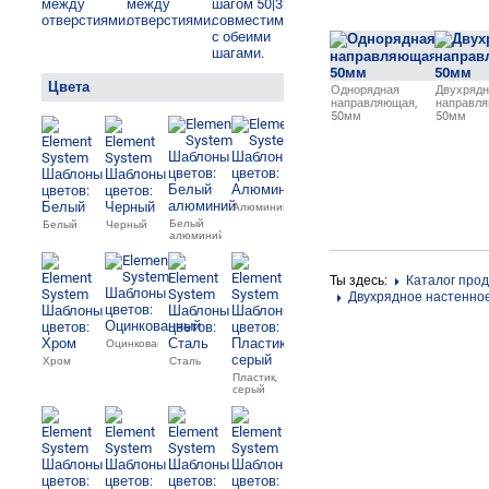
Цвета
Однорядная
Двухрядн
направляющая,
направля
50мм
50мм
Алюминий
Белый
Белый
Черный
алюминий
Ты здесь:
Каталог про
Двухрядное настенно
Оцинкованный
Хром
Сталь
Пластик,
серый