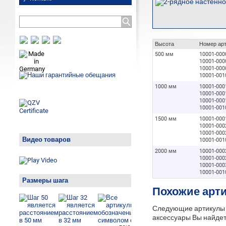
Высота
Номер ар
500 мм
10001-000
10001-000
10001-000
10001-001
1000 мм
10001-000
10001-000
10001-000
10001-001
1500 мм
10001-000
10001-000
10001-000
Видео товаров
10001-001
2000 мм
10001-000
10001-000
10001-000
10001-001
Размеры шага
Похожие арти
Следующие артикулы м
аксессуары Вы найдет