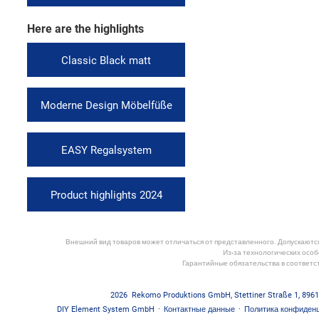
Here are the highlights
Classic Black matt
Moderne Design Möbelfüße
EASY Regalsystem
Product highlights 2024
Внешний вид товаров может отличаться от представленного. Допускаются 
Из-за технологических особ
Гарантийные обязательства в соответс
2026
Rekomo Produktions GmbH
,
Stettiner Straße 1
,
8961
DIY Element System GmbH
·
Контактные данные
·
Политика конфиден