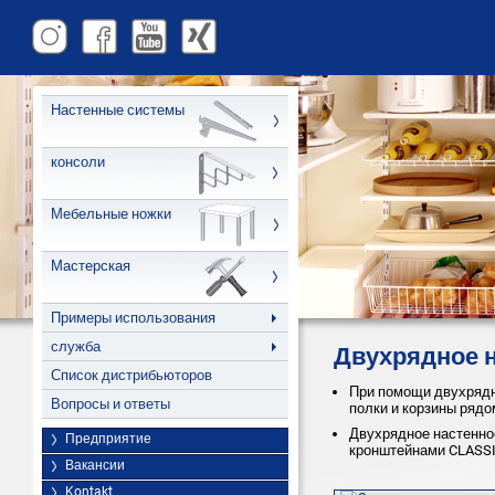
Настенные системы
консоли
Мебельные ножки
Мастерская
Примеры использования
служба
Двухрядное 
Список дистрибьюторов
При помощи двухрядн
Вопросы и ответы
полки и корзины рядо
Двухрядное настенно
Предприятие
кронштейнами CLASSI
Вакансии
Kontakt