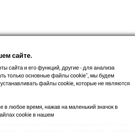
ем сайте.
ы сайта и его функций, другие - для анализа
ть только основные файлы cookie", мы будем
устанавливать файлы cookie, которые не являются
я от представленного. Допускаются технические изменения и ошибки, исключается ответствен
е в любое время, нажав на маленький значок в
Из-за технологических особенностей допускаются изменения оттенков цвета.
антийные обязательства в соответствии с общими положениями фирмы DIY Element System G
айлах cookie в нашем
ons GmbH
,
Stettiner Straße 1
,
89616
Rottenacker
,
Germany.
Phone:
+49 (0) 7746 9201-0
ные данные
·
Политика конфиденциальности
·
Terms and conditions
·
Блокировщик Goo