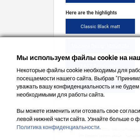
Here are the highlights
Classic Black matt
Moderne Design Möbelfüße
Мы используем файлы cookie на наш
EASY Regalsystem
Некоторые файлы cookie необходимы для работ
посещаемости нашего сайта. Выбрав "Принима
Product highlights 2024
уважать вашу конфиденциальность и не будем 
необходимыми для работы сайта.
Внешний вид товаров может отличатьс
Вы можете изменить или отозвать свое согласи
Гар
левой нижней части сайта. Узнайте больше о ф
Политика конфиденциальности.
2026
Rekomo Produkti
DIY Element System GmbH
·
Контакт