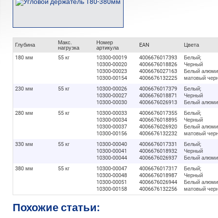
Макс.
Номер
Глубина
EAN
Цвета
нагрузка
артикула
180 мм
55 кг
10300-00019
4006676017393
Белый;
10300-00020
4006676018826
Черный
10300-00023
4006676027163
Белый алюми
10300-00154
4006676132225
матовый чер
230 мм
55 кг
10300-00026
4006676017379
Белый;
10300-00027
4006676018871
Черный
10300-00030
4006676026913
Белый алюми
280 мм
55 кг
10300-00033
4006676017355
Белый;
10300-00034
4006676018895
Черный
10300-00037
4006676026920
Белый алюми
10300-00156
4006676132232
матовый чер
330 мм
55 кг
10300-00040
4006676017331
Белый;
10300-00041
4006676018932
Черный
10300-00044
4006676026937
Белый алюми
380 мм
55 кг
10300-00047
4006676017317
Белый;
10300-00048
4006676018987
Черный
10300-00051
4006676026944
Белый алюми
10300-00158
4006676132256
матовый чер
Похожие статьи: