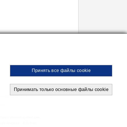
Принять все файлы cookie
Принимать только основные файлы cookie
ность за ошибки и опечатки в тексте.
mbH.
https://element-system.com
gle Analytics
·
RSS-Feed