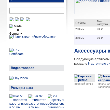
Макс.
Глубина
нагрузка
250 мм
30 кг
330 мм
30 кг
Аксессуары 
Следующие артикулы м
разделе
Настенные с
Видео товаров
Верхний рельс
Навесна
направл
Размеры шага