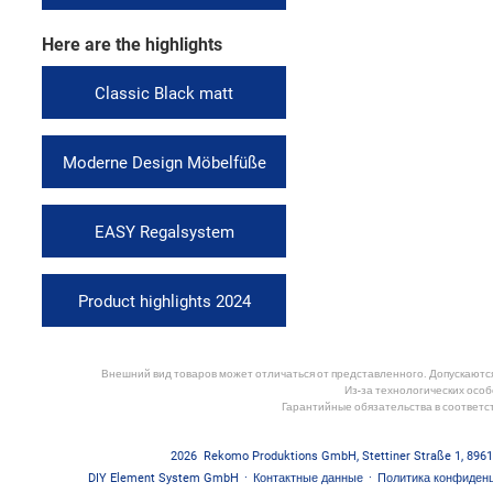
Here are the highlights
Classic Black matt
Moderne Design Möbelfüße
EASY Regalsystem
Product highlights 2024
Внешний вид товаров может отличаться от представленного. Допускаются 
Из-за технологических особ
Гарантийные обязательства в соответс
2026
Rekomo Produktions GmbH
,
Stettiner Straße 1
,
8961
DIY Element System GmbH
·
Контактные данные
·
Политика конфиден