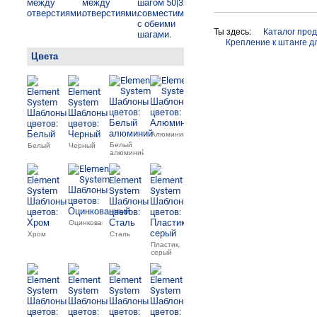
Ты здесь:
Каталог про
Крепление к штанге д
Цвета
Алюминий
Белый
Белый
Черный
алюминий
Оцинкованный
Хром
Сталь
Пластик,
серый