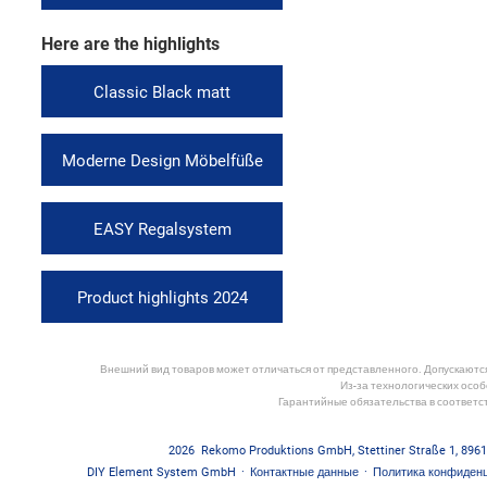
Here are the highlights
Classic Black matt
Moderne Design Möbelfüße
EASY Regalsystem
Product highlights 2024
Внешний вид товаров может отличаться от представленного. Допускаются 
Из-за технологических особ
Гарантийные обязательства в соответс
2026
Rekomo Produktions GmbH
,
Stettiner Straße 1
,
8961
DIY Element System GmbH
·
Контактные данные
·
Политика конфиден