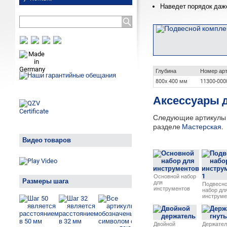
Наведет порядок даж
Глубина
Номер ар
800x 400 мм
11300-000
Аксессуары д
Следующие артикулы м
разделе
Мастерская
.
Видео товаров
Основной набор
Размеры шага
для
Подвесн
инструментов
набор дл
инструме
Двойной
Держател