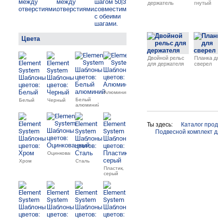
держатель
гнутый
Цвета
Двойной рельс
Планка д
для держателя
сверел
Алюминий
Белый
Белый
Черный
алюминий
Ты здесь:
Каталог про
Подвесной комплект д
Оцинкованный
Хром
Сталь
Пластик,
серый