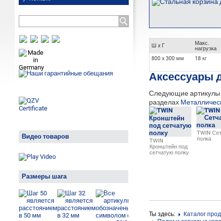
Макс.
Ш x Г
нагрузка
800 x 300 мм
18 кг
Аксессуары 
Следующие артикулы м
разделах
Металлическ
TWIN Сет
Видео товаров
полка
TWIN
Кронштейн под
сетчатую полку
Размеры шага
Ты здесь:
Каталог про