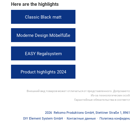
Here are the highlights
Classic Black matt
Moderne Design Möbelfüße
EASY Regalsystem
Product highlights 2024
Внешний вид товаров может отличаться от представленного. Допускаются 
Из-за технологических особ
Гарантийные обязательства в соответс
2026
Rekomo Produktions GmbH
,
Stettiner Straße 1
,
8961
DIY Element System GmbH
·
Контактные данные
·
Политика конфиден