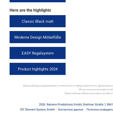
Here are the highlights
Classic Black matt
Moderne Design Möbelfüße
EASY Regalsystem
Product highlights 2024
Внешний вид товаров может отличаться от представленного. Допускаются 
Из-за технологических особ
Гарантийные обязательства в соответс
2026
Rekomo Produktions GmbH
,
Stettiner Straße 1
,
8961
DIY Element System GmbH
·
Контактные данные
·
Политика конфиден