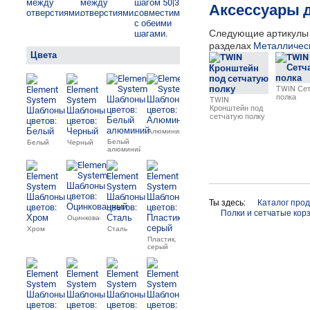
Аксессуары 
Следующие артикулы м
разделах
Металлическ
Цвета
TWIN Сет
полка
TWIN
Кронштейн под
сетчатую полку
Алюминий
Белый
Белый
Черный
алюминий
Ты здесь:
Каталог про
Полки и сетчатые кор
Оцинкованный
Хром
Сталь
Пластик,
серый