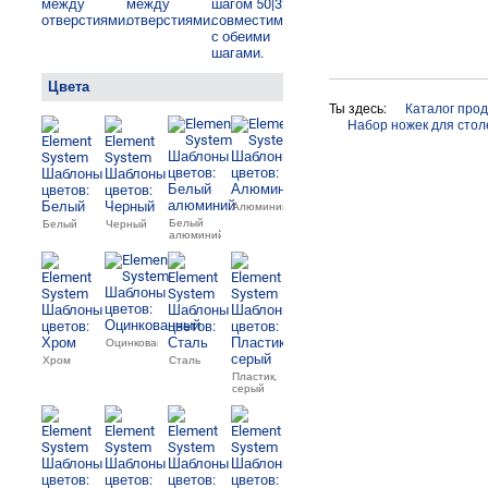
Цвета
Ты здесь:
Каталог про
Набор ножек для ст
Алюминий
Белый
Белый
Черный
алюминий
Оцинкованный
Хром
Сталь
Пластик,
серый