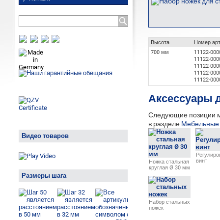
Высота
Номер ар
700 мм
11122-000
11122-000
11122-000
11122-000
11122-000
Аксессуары д
Следующие позиции мо
в разделе
Мебельные
Видео товаров
Регулиро
винт
Ножка стальная
круглая Ø 30 мм
Размеры шага
Набор стальных
ножек