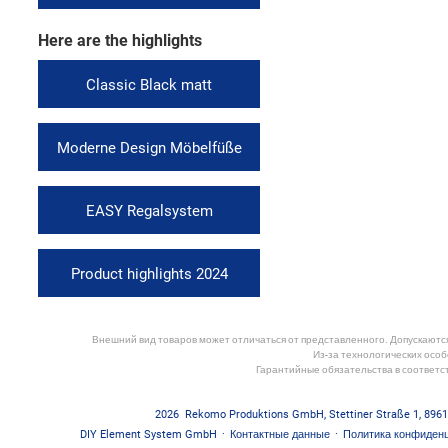
Here are the highlights
Classic Black matt
Moderne Design Möbelfüße
EASY Regalsystem
Product highlights 2024
Внешний вид товаров может отличаться от представленного. Допускаются 
Из-за технологических особ
Гарантийные обязательства в соответс
2026
Rekomo Produktions GmbH
,
Stettiner Straße 1
,
8961
DIY Element System GmbH
·
Контактные данные
·
Политика конфиден