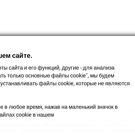
ем сайте.
ы сайта и его функций, другие - для анализа
ть только основные файлы cookie", мы будем
устанавливать файлы cookie, которые не являются
я от представленного. Допускаются технические изменения и ошибки, исключается ответствен
е в любое время, нажав на маленький значок в
Из-за технологических особенностей допускаются изменения оттенков цвета.
антийные обязательства в соответствии с общими положениями фирмы DIY Element System G
айлах cookie в нашем
ons GmbH
,
Stettiner Straße 1
,
89616
Rottenacker
,
Germany.
Phone:
+49 (0) 7746 9201-0
ные данные
·
Политика конфиденциальности
·
Terms and conditions
·
Блокировщик Goo