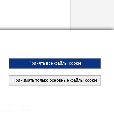
Принять все файлы cookie
Принимать только основные файлы cookie
ность за ошибки и опечатки в тексте.
mbH.
https://element-system.com
gle Analytics
·
RSS-Feed