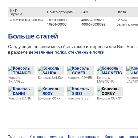
В x Г
Номер артикула
EAN
Цвета
Глубина
200 x 190 мм, 200 мм
10901-00000
4006676030200
Белый;
10901-00003
4006676030392
Белый алюми
Больше статей
Следующие позиции могут быть также интересны для Вас. Больш
в разделе
деревянные полки
,
стеклянные полки
.
Консоль
Консоль SALIDA
Консоль COVER
Консоль
Консол
TRIANGEL
MAGNETIC
JASMI
Консоль DANNI
Консоль ROXY
Консоль SISSI
Консоль CORNY
Ты здесь:
Каталог продукции
Клипсы и консоли
Крепления
конс