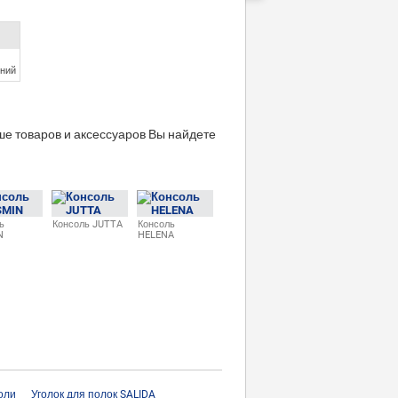
ний
е товаров и аксессуаров Вы найдете
ь
Консоль JUTTA
Консоль
N
HELENA
оли
Уголок для полок SALIDA