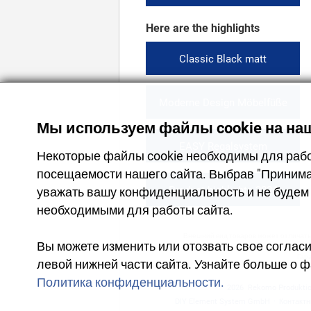
Here are the highlights
Classic Black matt
Moderne Design Möbelfüße
Мы используем файлы cookie на наш
EASY Regalsystem
Некоторые файлы cookie необходимы для работ
посещаемости нашего сайта. Выбрав "Принима
Product highlights 2024
уважать вашу конфиденциальность и не будем 
необходимыми для работы сайта.
Внешний вид товаров может отличатьс
Вы можете изменить или отозвать свое согласи
Гар
левой нижней части сайта. Узнайте больше о ф
Политика конфиденциальности.
2026
Rekomo Produkti
DIY Element System GmbH
·
Контакт