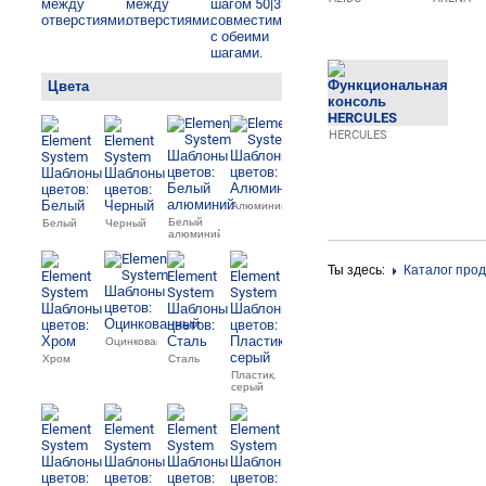
Цвета
HERCULES
Алюминий
Белый
Белый
Черный
алюминий
Ты здесь:
Каталог про
Оцинкованный
Хром
Сталь
Пластик,
серый