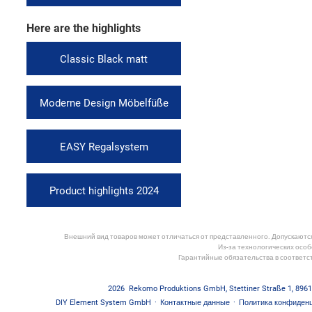
Here are the highlights
Classic Black matt
Moderne Design Möbelfüße
EASY Regalsystem
Product highlights 2024
Внешний вид товаров может отличаться от представленного. Допускаются 
Из-за технологических особ
Гарантийные обязательства в соответс
2026
Rekomo Produktions GmbH
,
Stettiner Straße 1
,
8961
DIY Element System GmbH
·
Контактные данные
·
Политика конфиден