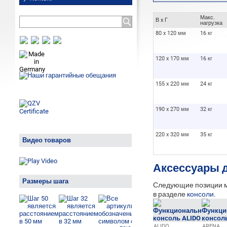
Макс.
В x Г
нагрузка
80 x 120 мм
16 кг
120 x 170 мм
16 кг
155 x 220 мм
24 кг
190 x 270 мм
32 кг
220 x 320 мм
35 кг
Видео товаров
Аксессуары 
Размеры шага
Следующие позиции мо
в разделе
консоли
.
ALIDO
ARENA