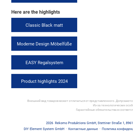
Here are the highlights
Classic Black matt
Moderne Design Möbelfüße
EASY Regalsystem
Product highlights 2024
Внешний вид товаров может отличаться от представленного. Допускаются 
Из-за технологических особ
Гарантийные обязательства в соответс
2026
Rekomo Produktions GmbH
,
Stettiner Straße 1
,
8961
DIY Element System GmbH
·
Контактные данные
·
Политика конфиден