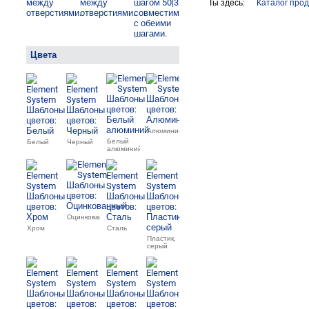
Ты здесь:
Каталог про
Цвета
Алюминий
Белый
Белый
Черный
алюминий
Оцинкованный
Хром
Сталь
Пластик,
серый