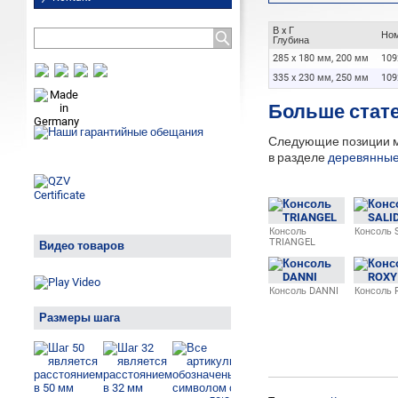
В x Г
Ном
Глубина
285 x 180 мм, 200 мм
109
335 x 230 мм, 250 мм
109
Больше стат
Следующие позиции мо
в разделе
деревянные
Консоль
Консоль 
TRIANGEL
Видео товаров
Консоль DANNI
Консоль
Размеры шага