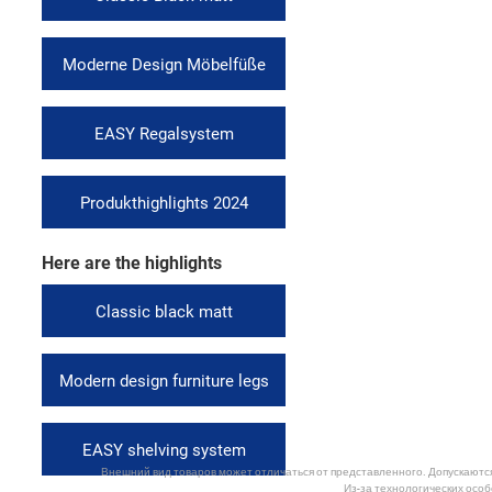
Moderne Design Möbelfüße
EASY Regalsystem
Produkthighlights 2024
Here are the highlights
Classic black matt
Modern design furniture legs
EASY shelving system
Внешний вид товаров может отличаться от представленного. Допускаются 
Из-за технологических особ