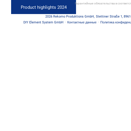
Гарантийные обязательства в соответс
Product highlights 2024
2026
Rekomo Produktions GmbH
,
Stettiner Straße 1
,
8961
DIY Element System GmbH
·
Контактные данные
·
Политика конфиден