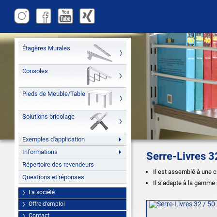
Étagères Murales
Consoles
Pieds de Meuble/Table
Solutions bricolage
Exemples d'application
Informations
Serre-Livres 3
Répertoire des revendeurs
Il est assemblé à une c
Questions et réponses
Il s’adapte à la gamm
La société
Offre d'emploi
Contact