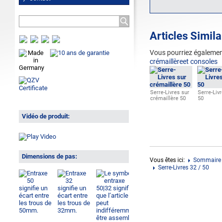
Articles Simila
Vous pourriez
également
crémaillèreet consoles
Serre-Livres sur
Serre-Livr
crémaillère 50
50
Vidéo de produit:
Dimensions de pas:
Vous êtes ici:
Sommaire 
Serre-Livres 32 / 50