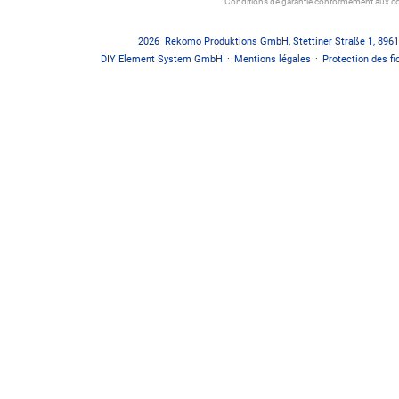
Conditions de garantie conformément aux co
2026
Rekomo Produktions GmbH
,
Stettiner Straße 1
,
8961
DIY Element System GmbH
·
Mentions légales
·
Protection des fi