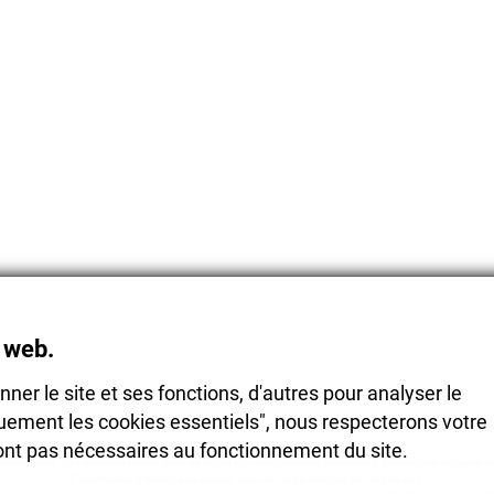
e web.
nner le site et ses fonctions, d'autres pour analyser le
iquement les cookies essentiels", nous respecterons votre
sont pas nécessaires au fonctionnement du site.
ontractuels. Toute responsabilité déclinée quant aux modifications techniques, fautes d’orthographe ou
D’eventuelles difference de couleur peuvent apparaitre lors de l’impression.