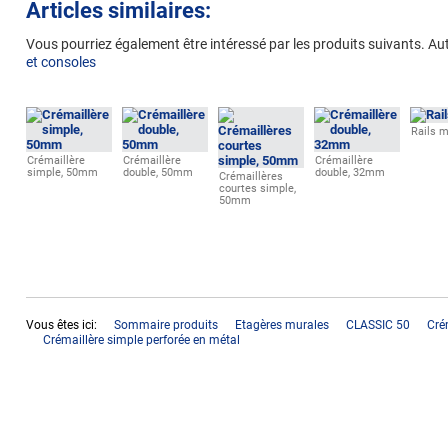
Articles similaires:
Vous pourriez
également être intéressé par les produits suivants.
Au
et consoles
Rails m
Crémaillère
Crémaillère
Crémaillère
simple, 50mm
double, 50mm
double, 32mm
Crémaillères
courtes simple,
50mm
Vous êtes ici:
Sommaire produits
Etagères murales
CLASSIC 50
Cré
Crémaillère simple perforée en métal