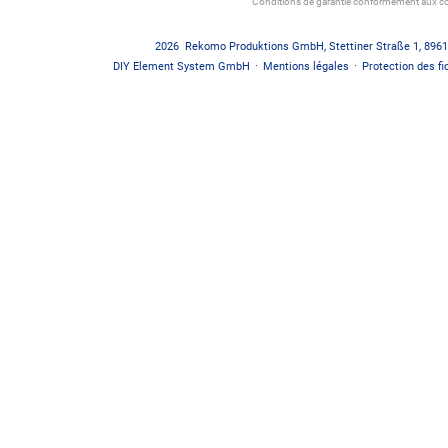
Conditions de garantie conformément aux co
2026
Rekomo Produktions GmbH
,
Stettiner Straße 1
,
8961
DIY Element System GmbH
·
Mentions légales
·
Protection des fi