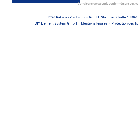
Conditions de garantie conformément aux co
2026
Rekomo Produktions GmbH
,
Stettiner Straße 1
,
8961
DIY Element System GmbH
·
Mentions légales
·
Protection des fi