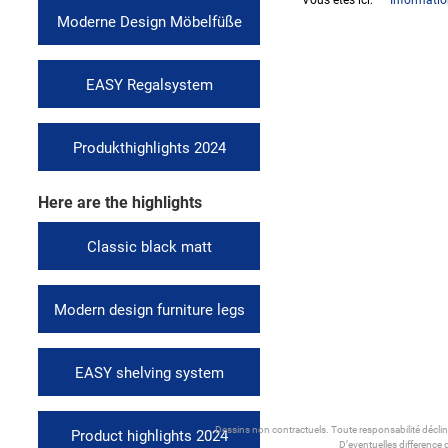
Vous êtes ici:
Informati
Moderne Design Möbelfüße
EASY Regalsystem
Produkthighlights 2024
Here are the highlights
Classic black matt
Modern design furniture legs
EASY shelving system
Dessins non contractuels. Toute responsabilité décli
Product highlights 2024
D’eventuelles difference 