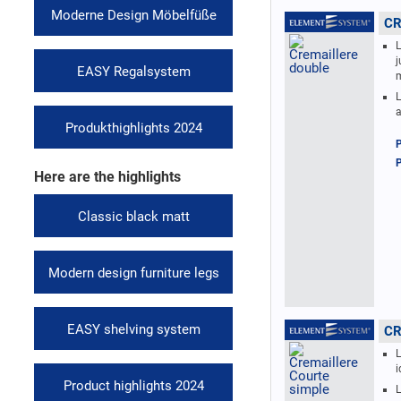
Moderne Design Möbelfüße
CR
L
j
EASY Regalsystem
L
a
Produkthighlights 2024
P
P
Here are the highlights
Classic black matt
Modern design furniture legs
EASY shelving system
CR
L
i
Product highlights 2024
L