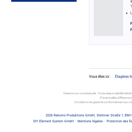
a
1
L
P
P
Vous êtes ici:
Étagères 
Dessins non contractuels. Toute responsabilité décli
D’eventuelles difference 
Conditions de garantie conformément aux co
2026
Rekomo Produktions GmbH
,
Stettiner Straße 1
,
8961
DIY Element System GmbH
·
Mentions légales
·
Protection des fi