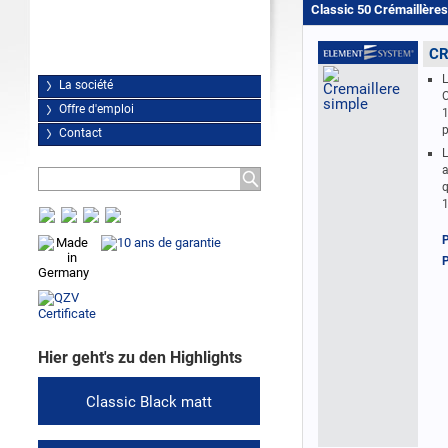
Classic 50 Crémaillères
CR
L
La société
C
Offre d'emploi
1
p
Contact
L
a
q
P
P
Hier geht's zu den Highlights
Classic Black matt