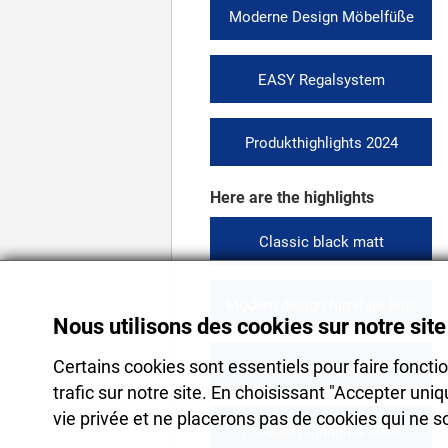
Moderne Design Möbelfüße
EASY Regalsystem
Produkthighlights 2024
Here are the highlights
Classic black matt
Modern design furniture legs
Nous utilisons des cookies sur notre sit
Certains cookies sont essentiels pour faire fonctio
EASY shelving system
trafic sur notre site. En choisissant "Accepter un
vie privée et ne placerons pas de cookies qui ne 
Product highlights 2024
Dessins non c