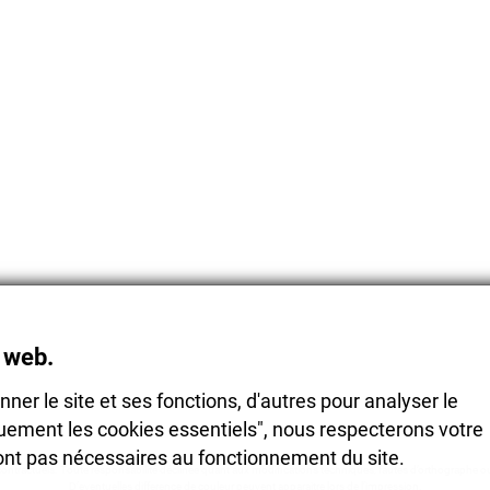
e web.
nner le site et ses fonctions, d'autres pour analyser le
iquement les cookies essentiels", nous respecterons votre
sont pas nécessaires au fonctionnement du site.
ontractuels. Toute responsabilité déclinée quant aux modifications techniques, fautes d’orthographe ou
D’eventuelles difference de couleur peuvent apparaitre lors de l’impression.